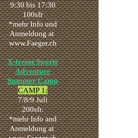
9:30 bis 17:30
100sfr
*mehr Info und
Anmeldung at
www.Faeger.ch
X-treme Sports
Adventure
Summer Camp
CAMP 1:
7/8/9 Juli
200sfr.
*mehr Info and
Anmeldung at
www.Faeger.ch