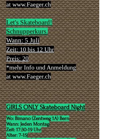
at
www.Faeger.ch
Let's Skateboard!
Schnupperkurs.
Wann: 5 Juli
Zeit: 10 bis 12 Uhr
Preis: 20
*mehr Info und Anmeldung
at
www.Faeger.ch
GIRLS ONLY Skateboard Night
Wo: Bimano (Zentweg 1A) Bern
Wann: Jeden Montag
Zeit: 17:30-19 Uhr
Alter: 7-15j