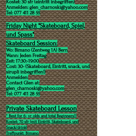
Kostet: 30 sfr (eintritt inbegriffen)
Anmelden:
glen_charnoski@yahoo.com
Tel:
077 411 28 55
Friday Night "Skateboard, Spiel,
und Spass"
Skateboard Session:
Wo: Bimano (Zentweg 1A) Bern
Wann: Jeden Freitag
Zeit: 17:30:-19:00
Cost:
30
- (Skateboard, Eintritt, snack, und
sirupli inbegriffen!)
Anmelden:
Contact Glen at:
glen_charnoski@yahoo.com
Tel:
077 411 28 55
Private Skateboard Lesson
* Best for 6- yr olds and total Beginners!!
Kostet: 70 sfr (mit Eintritt, Skateboard, und
Snack/drink)
Treffpunkt: Bimano.