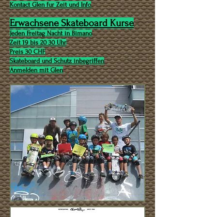
Kontact Glen fur Zeit und Info
Erwachsene Skateboard Kurse
Jeden Freitag Nacht in Bimano
Zeit 19 bis 20 30 Uhr
Preis 30 CHF
Skateboard und Schutz inbegriffen
Anmelden mit Glen