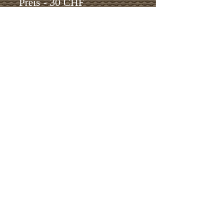
Preis - 30 CHF
Zeit - 19 bis 20 30
Uhr
Eintritt,
Skateboard, Schutz
inbegriffen
Lets Skate
LETS SKATE
TEAM