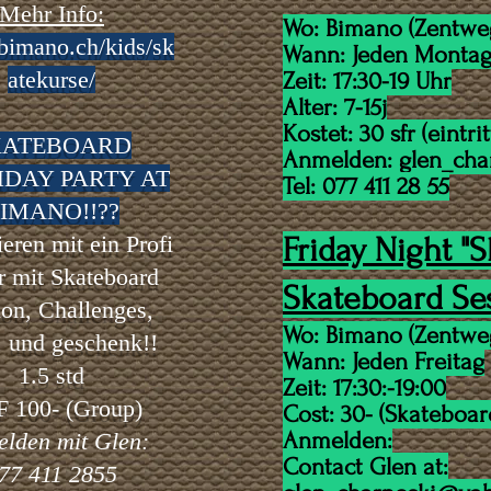
Mehr Info:
Wo: Bimano (Zentweg
/bimano.ch/kids/sk
Wann: Jeden Monta
atekurse/
Zeit: 17:30-19 Uhr
Alter: 7-15j
Kostet: 30 sfr (eintri
KATEBOARD
Anmelden:
glen_ch
HDAY PARTY AT
Tel: 077 411 28 55
IMANO!!??
eren mit ein Profi
Friday Night "S
r mit Skateboard
Skateboard Se
ion, Challenges,
Wo: Bimano (Zentweg
, und g
eschenk!!
Wann: Jeden Freitag
1.5 std
Zeit: 17:30:-19:00
 100- (Group)
Cost:
30
- (Skateboard
Anmelden:
lden mit Glen:
Contact Glen at:
77 411 2855