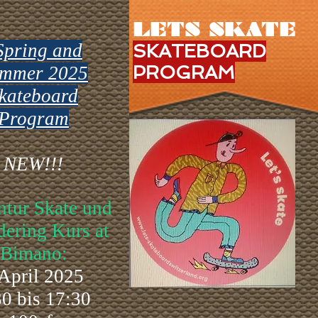
LETS SKATE
pring and
SKATEBOARD
PROGRAM
mmer 2025
kateboard
Program
NEW!!!
tur Skate und
ering Kurs at
Bimano:
April 2025
30 bis 17:30