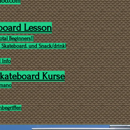
hoo.com
eboard Lesson
total Beginners!!
tt, Skateboard, und Snack/drink)
 Info
kateboard Kurse
Bimano
nbegriffen