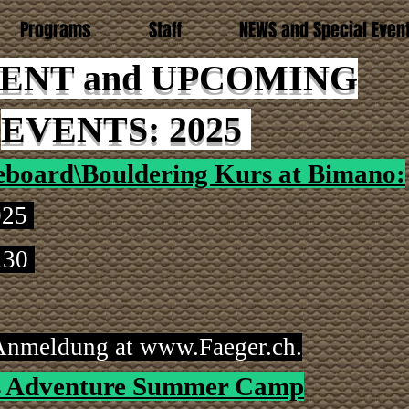
Programs
Staff
NEWS and Special Even
ENT and UPCOMING
EVENTS: 2025
eboard\Bouldering Kurs at Bimano:
025
7:30
 Anmeldung at
www.Faeger.ch
.
s Adventure Summer Camp