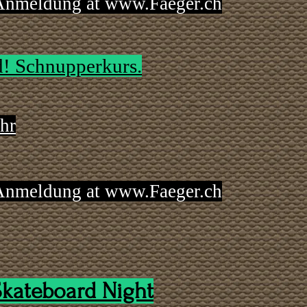
 Anmeldung at
www.Faeger.ch
d! Schnupperkurs.
Uhr
 Anmeldung at
www.Faeger.ch
kateboard Night