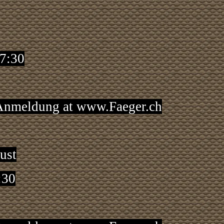
17:30
 Anmeldung at
www.Faeger.ch
ust
:30