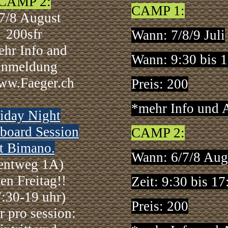
CAMP 2:
CAMP 1:
7/8 August
200sfr
Wann:
7/8/9 Juli
hr Info and
Wann: 9:30 bis 
nmeldung
ww.Faeger.ch
Preis:
200
*mehr Info und
iday Night
board Session
CAMP 2:
t Bimano.
Wann:
6/7/8 Aug
entweg 1A)
en Freitag!!
Zeit: 9:30 bis 17
7:30-19 uhr)
Preis: 200
r pro session: