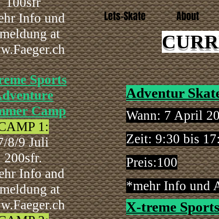
100sfr
Lets-Skate
About
hr Info und
meldung at
CURR
w.Faeger.ch
reme Sports
Adventur Skat
dventure
mmer Camp
Wann: 7 April 2
CAMP 1:
Zeit:
9:30 bis 1
7/8/9 Juli
200sfr.
Preis:
100
hr Info and
*mehr Info und
meldung at
w.Faeger.ch
X-treme Sport