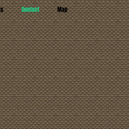
ts
Contact
Map