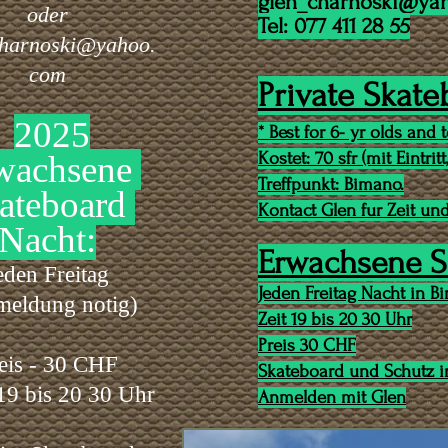
glen_charnoski@ya
oder
Tel: 077 411 28 55
charnoski@yahoo.
com
Private Skat
2025
* Best for 6- yr olds and 
Kostet: 70 sfr (mit Eintri
wachsene
Treffpunkt: Bimano.
ateboard
Kontact Glen fur Zeit und
Nacht:
Erwachsene S
eden Freitag
Jeden Freitag Nacht in 
eldung notig)
Zeit 19 bis 20 30 Uhr
Preis 30 CHF
eis - 30 CHF
Skateboard und Schutz i
 19 bis 20 30 Uhr
Anmelden mit Glen