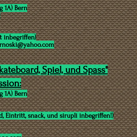
 1A) Bern
g
tt inbegriffen)
arnoski@yahoo.com
kateboard, Spiel, und Spass"
ssion:
 1A) Bern
, Eintritt, snack, und sirupli inbegriffen!)